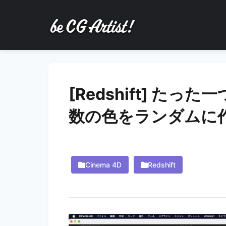
[Redshift] た
数の色をランダムに
Cinema 4D
Redshift