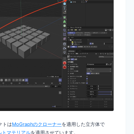
クトは
MoGraphのクローナー
を適用した立方体で
フォルトマテリアル
を適用させています。