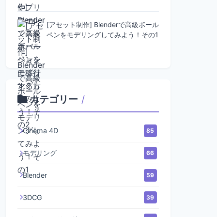
[アセット制作] Blenderで高級ボール
ペンをモデリングしてみよう！その1
カテゴリー
/
Cinema 4D
85
モデリング
66
Blender
59
3DCG
39