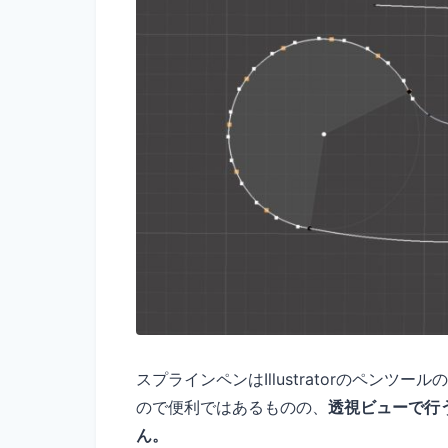
スプラインペンはIllustratorのペン
ので便利ではあるものの、
透視ビューで行
ん。