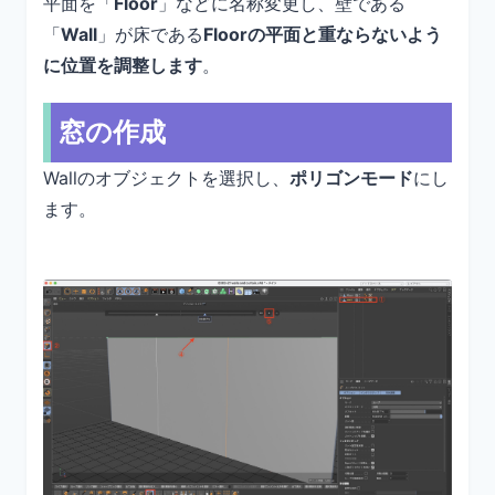
平面を「
Floor
」などに名称変更し、壁である
「
Wall
」が床である
Floorの平面と重ならないよう
に位置を調整します
。
窓の作成
Wallのオブジェクトを選択し、
ポリゴンモード
にし
ます。