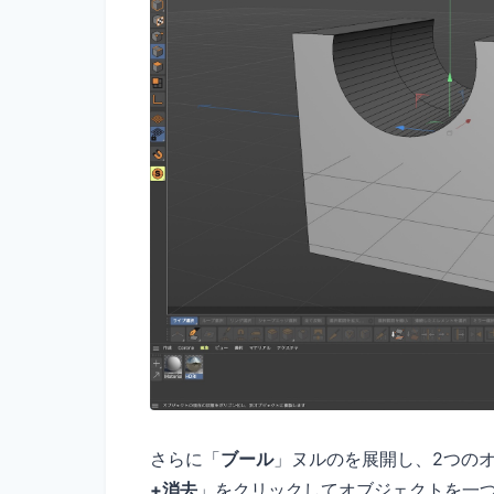
さらに「
ブール
」ヌルのを展開し、2つの
+消去
」をクリックしてオブジェクトを一